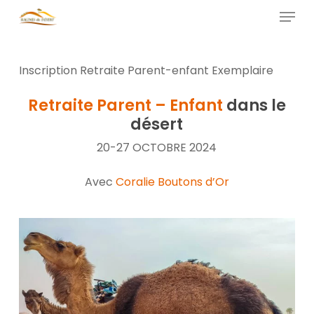
Skip
Menu
to
main
Close
content
Menu
Inscription Retraite Parent-enfant Exemplaire
Retraite Parent – Enfant
dans le
désert
20-27 OCTOBRE 2024
Avec
Coralie Boutons d’Or