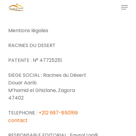
Skip
Menu
to
main
Close
content
Menu
Mentions légales
RACINES DU DESERT
PATENTE : N° 47725251.
SIEGE SOCIAL : Racines du Désert
Douar Aarib
M’hamid el Ghizlane, Zagora
47402
TELEPHONE :
+212 697-850169
contact
RESPONSABLE EDITORIAL : Faysal Laalli