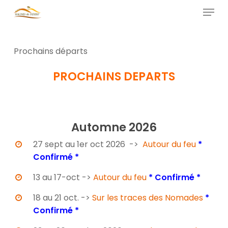
Skip
Menu
to
main
Close
content
Menu
Prochains départs
PROCHAINS DEPARTS
Prochains départs
Automne 2026
27 sept au 1er oct 2026 ->
Autour du feu
*
Confirmé *
13 au 17-oct ->
Autour du feu
*
Confirmé *
18 au 21 oct. ->
Sur les traces des Nomades
*
Confirmé *