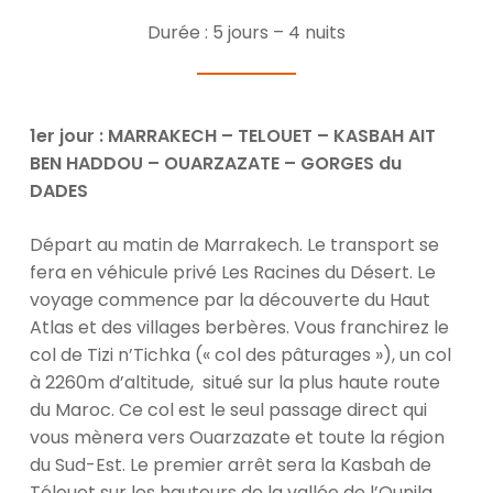
Durée : 5 jours – 4 nuits
1er jour : MARRAKECH – TELOUET – KASBAH AIT
BEN HADDOU – OUARZAZATE – GORGES du
DADES
Départ au matin de Marrakech. Le transport se
fera en véhicule privé Les Racines du Désert. Le
voyage commence par la découverte du Haut
Atlas et des villages berbères. Vous franchirez le
col de Tizi n’Tichka (« col des pâturages »), un col
à 2260m d’altitude, situé sur la plus haute route
du Maroc. Ce col est le seul passage direct qui
vous mènera vers Ouarzazate et toute la région
du Sud-Est. Le premier arrêt sera la Kasbah de
Télouet sur les hauteurs de la vallée de l’Ounila.