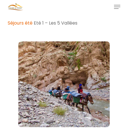
Skip
Menu
to
main
Close
Séjours été
Eté 1 – Les 5 Vallées
content
Menu