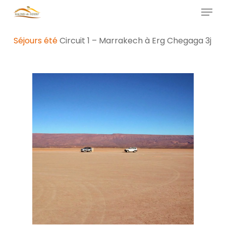
Skip
Menu
to
main
Close
Séjours été
Circuit 1 – Marrakech à Erg Chegaga 3j
content
Menu