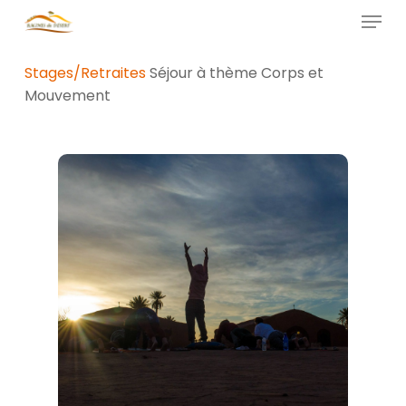
Skip
Menu
to
main
Close
Stages/Retraites
Séjour à thème Corps et
content
Menu
Mouvement